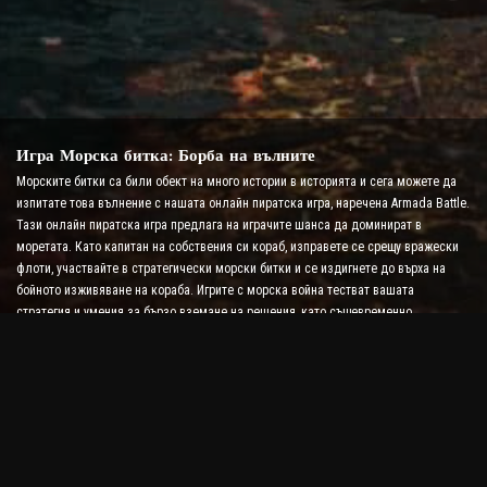
Игра Морска битка: Борба на вълните
Морските битки са били обект на много истории в историята и сега можете да
изпитате това вълнение с нашата онлайн пиратска игра, наречена Armada Battle.
Тази онлайн пиратска игра предлага на играчите шанса да доминират в
моретата. Като капитан на собствения си кораб, изправете се срещу вражески
флоти, участвайте в стратегически морски битки и се издигнете до върха на
бойното изживяване на кораба. Игрите с морска война тестват вашата
стратегия и умения за бързо вземане на решения, като същевременно
повишават нивото на адреналина ви с битка в реално време.
Игра Ship Battle: Време е да станете адмирал
В тази игра Ship Battle играчите командват свои собствени военни кораби и се
изправят срещу вражески армади. Играчите могат да надграждат своите
кораби, да добавят нови оръжия и броня и да обучават своите екипажи. Тази
онлайн пиратска игра ви оставя с отговорностите на адмирал. Използвайте
тактическия интелект, за да унищожите враговете си и да станете най-могъщият