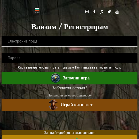
Влизам / Регистрирам
Със стартирането на играта приемам Политиката за поверителност.
Започни игра
Забравена парола?
Политика за поверителност
Играй като гост
За най-добро изживяване