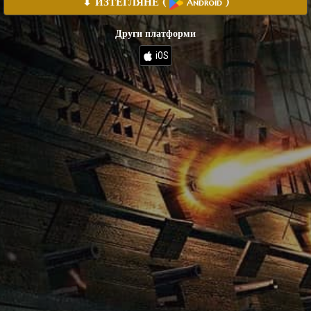
⬇ ИЗТЕГЛЯНЕ
(
)
Android
Други платформи
iOS