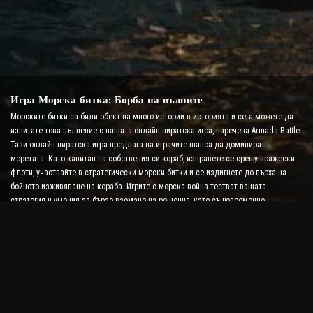
Игра Морска битка: Борба на вълните
Морските битки са били обект на много истории в историята и сега можете да
изпитате това вълнение с нашата онлайн пиратска игра, наречена Armada Battle.
Тази онлайн пиратска игра предлага на играчите шанса да доминират в
моретата. Като капитан на собствения си кораб, изправете се срещу вражески
флоти, участвайте в стратегически морски битки и се издигнете до върха на
бойното изживяване на кораба. Игрите с морска война тестват вашата
стратегия и умения за бързо вземане на решения, като същевременно
повишават нивото на адреналина ви с битка в реално време.
Игра Ship Battle: Време е да станете адмирал
В тази игра Ship Battle играчите командват свои собствени военни кораби и се
изправят срещу вражески армади. Играчите могат да надграждат своите
кораби, да добавят нови оръжия и броня и да обучават своите екипажи. Тази
онлайн пиратска игра ви оставя с отговорностите на адмирал. Използвайте
тактическия интелект, за да унищожите враговете си и да станете най-могъщият