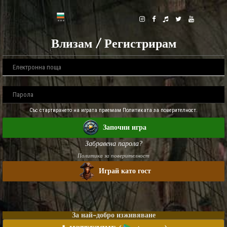
Влизам / Регистрирам
Със стартирането на играта приемам Политиката за поверителност.
Започни игра
Забравена парола?
Политика за поверителност
Играй като гост
За най-добро изживяване