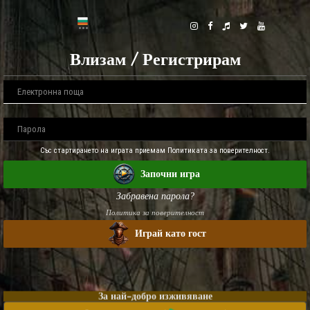
Влизам / Регистрирам
Със стартирането на играта приемам Политиката за поверителност.
Започни игра
Забравена парола?
Политика за поверителност
Играй като гост
За най-добро изживяване