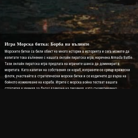
Игра Морска битка: Борба на вълните
Морските битки са били обект на много истории в историята и сега можете да
изпитате това вълнение с нашата онлайн пиратска игра, наречена Armada Battle.
Тази онлайн пиратска игра предлага на играчите шанса да доминират в
моретата. Като капитан на собствения си кораб, изправете се срещу вражески
флоти, участвайте в стратегически морски битки и се издигнете до върха на
бойното изживяване на кораба. Игрите с морска война тестват вашата
стратегия и умения за бързо вземане на решения, като същевременно
повишават нивото на адреналина ви с битка в реално време.
Игра Ship Battle: Време е да станете адмирал
В тази игра Ship Battle играчите командват свои собствени военни кораби и се
изправят срещу вражески армади. Играчите могат да надграждат своите
кораби, да добавят нови оръжия и броня и да обучават своите екипажи. Тази
онлайн пиратска игра ви оставя с отговорностите на адмирал. Използвайте
тактическия интелект, за да унищожите враговете си и да станете най-могъщият