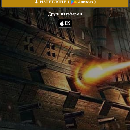
⬇ ИЗТЕГЛЯНЕ
(
)
Android
Други платформи
iOS