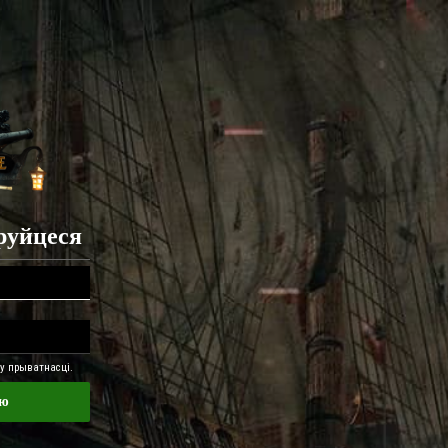
труйцеся
 прыватнасці.
ню