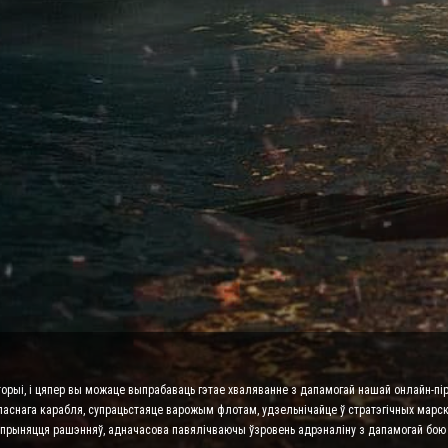
торыі, і цяпер вы можаце выпрабаваць гэтае хваляванне з дапамогай нашай онлайн-пір
ласнага карабля, супрацьстаяце варожым флотам, удзельнічайце ў стратэгічных марскі
га прыняцця рашэнняў, адначасова павялічваючы ўзровень адрэналіну з дапамогай бою