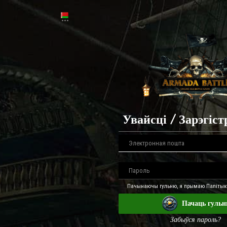
Увайсці / Зарэгіс
Пачынаючы гульню, я прымаю Палітыку
Пачаць гуль
Забыўся пароль?