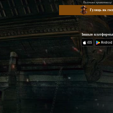
Палітыка прыватнасці
Гуляць як гос
Іншыя платформы
iOS
Android