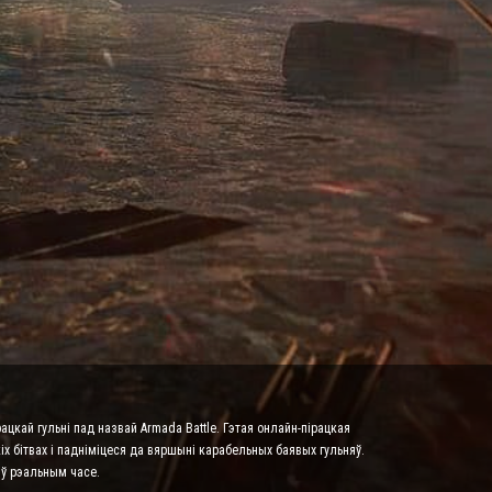
ацкай гульні пад назвай Armada Battle. Гэтая онлайн-пірацкая
х бітвах і падніміцеся да вяршыні карабельных баявых гульняў.
 ў рэальным часе.