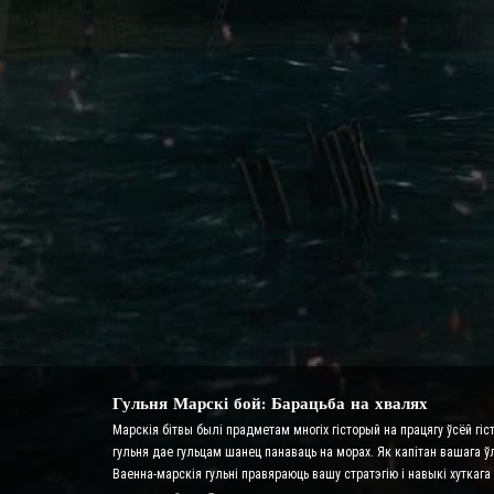
Гульня Марскі бой: Барацьба на хвалях
Марскія бітвы былі прадметам многіх гісторый на працягу ўсёй гіс
гульня дае гульцам шанец панаваць на морах. Як капітан вашага ў
Ваенна-марскія гульні правяраюць вашу стратэгію і навыкі хутка