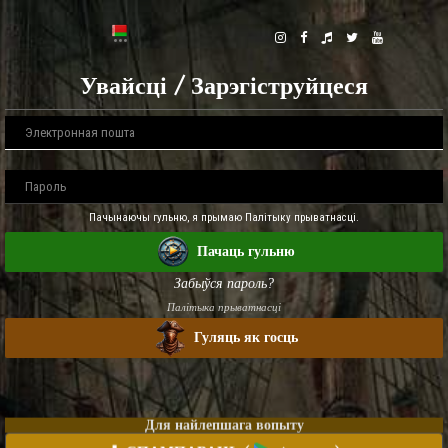
Увайсці / Зарэгіструйцеся
Пачынаючы гульню, я прымаю Палітыку прыватнасці.
Пачаць гульню
Забыўся пароль?
Палітыка прыватнасці
Гуляць як госць
Для найлепшага вопыту