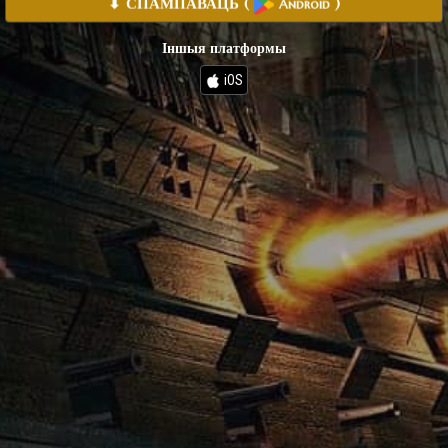
⬇ СПАМПАВАЦЬ
(
)
Android
Іншыя платформы
iOS