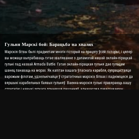
Гульня Марскі бой: Барацьба на хвалях
Марскія бітвы былі прадметам многіх гісторый на працягу ўсёй гісторыі, і цяпер
вы можаце выпрабаваць гэтае хваляванне з дапамогай нашай онлайн-пірацкай
гульні пад назвай Armada Battle. Гэтая онлайн-пірацкая гульня дае гульцам
шанец панаваць на морах. Як капітан вашага ўласнага карабля, супрацьстаяце
варожым флотам, удзельнічайце ў стратэгічных марскіх бітвах і падніміцеся да
вяршыні карабельных баявых гульняў. Ваенна-марскія гульні правяраюць вашу
стратэгію і навыкі хуткага прыняцця рашэнняў, адначасова павялічваючы
ўзровень адрэналіну з дапамогай бою ў рэальным часе.
Гульня Ship Battle: Час стаць адміралам
У гэтай гульні Ship Battle Game гульцы камандуюць сваімі баявымі караблямі і
змагаюцца з варожымі армадамі. Гульцы могуць мадэрнізаваць свае караблі,
дадаваць новую зброю і даспехі, а таксама трэніраваць экіпажы. У гэтай
пірацкай анлайн-гульні на вас ляжаць абавязкі адмірала. Выкарыстоўвайце
тактычны інтэлект, каб знішчыць сваіх ворагаў і стаць самым магутным