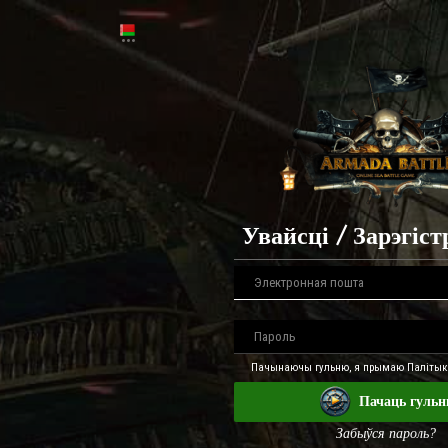
Увайсці / Зарэгіс
Пачынаючы гульню, я прымаю Палітыку
Пачаць гуль
Забыўся пароль?