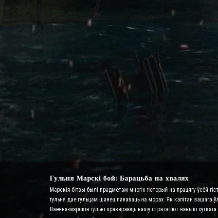
Гульня Марскі бой: Барацьба на хвалях
Марскія бітвы былі прадметам многіх гісторый на працягу ўсёй гіс
гульня дае гульцам шанец панаваць на морах. Як капітан вашага ў
Ваенна-марскія гульні правяраюць вашу стратэгію і навыкі хутка