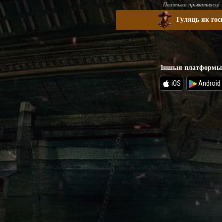
Палітыка прыватнасці
Гуляць як гос
Іншыя платформы
iOS
Android