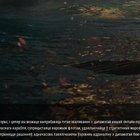
торыі, і цяпер вы можаце выпрабаваць гэтае хваляванне з дапамогай нашай онлайн-пір
ласнага карабля, супрацьстаяце варожым флотам, удзельнічайце ў стратэгічных марскі
га прыняцця рашэнняў, адначасова павялічваючы ўзровень адрэналіну з дапамогай бою