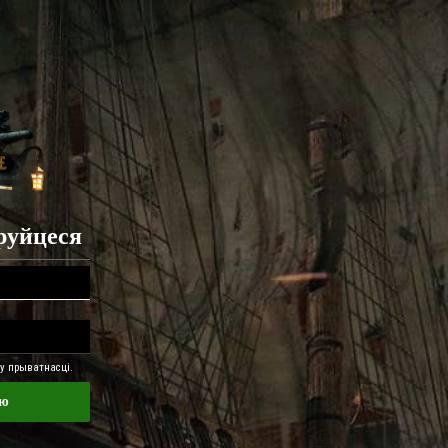
труйцеся
 прыватнасці.
ню