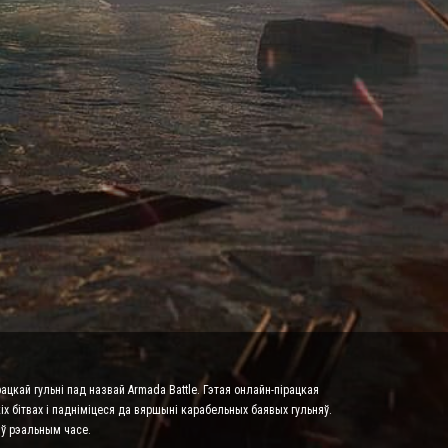
ацкай гульні пад назвай Armada Battle. Гэтая онлайн-пірацкая
х бітвах і падніміцеся да вяршыні карабельных баявых гульняў.
 ў рэальным часе.