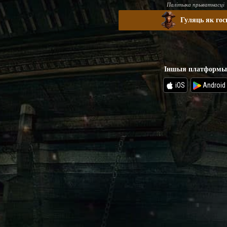
Палітыка прыватнасці
Гуляць як гос
Іншыя платформы
iOS
Android