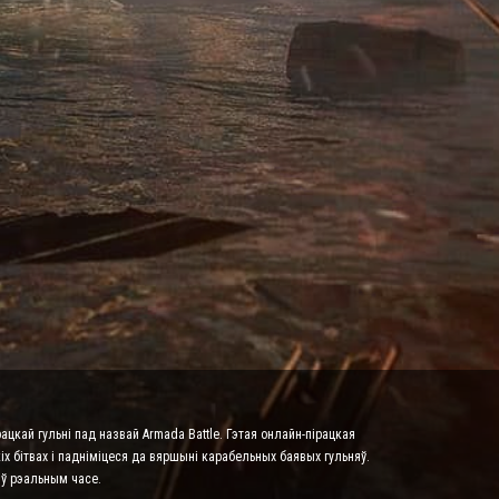
ацкай гульні пад назвай Armada Battle. Гэтая онлайн-пірацкая
х бітвах і падніміцеся да вяршыні карабельных баявых гульняў.
 ў рэальным часе.