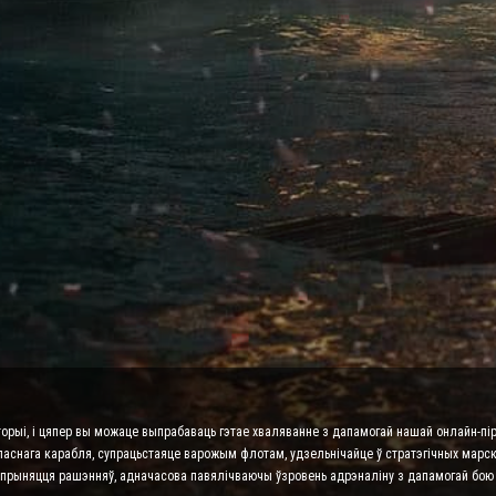
торыі, і цяпер вы можаце выпрабаваць гэтае хваляванне з дапамогай нашай онлайн-пір
ласнага карабля, супрацьстаяце варожым флотам, удзельнічайце ў стратэгічных марскі
га прыняцця рашэнняў, адначасова павялічваючы ўзровень адрэналіну з дапамогай бою