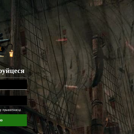
труйцеся
 прыватнасці.
ню