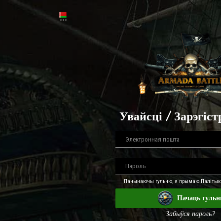
Увайсці / Зарэгіс
Пачынаючы гульню, я прымаю Палітыку
Пачаць гуль
Забыўся пароль?