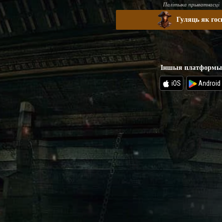
Палітыка прыватнасці
Гуляць як гос
Іншыя платформы
iOS
Android