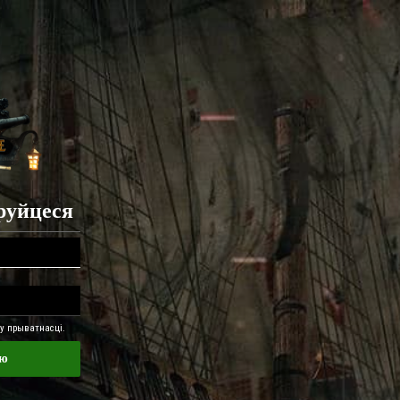
труйцеся
 прыватнасці.
ню