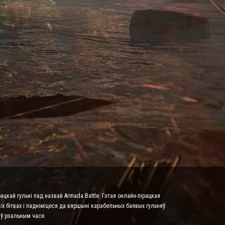
ацкай гульні пад назвай Armada Battle. Гэтая онлайн-пірацкая
х бітвах і падніміцеся да вяршыні карабельных баявых гульняў.
 ў рэальным часе.