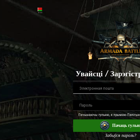
Увайсці / Зарэгіс
Пачынаючы гульню, я прымаю Палітыку
Пачаць гуль
Забыўся пароль?