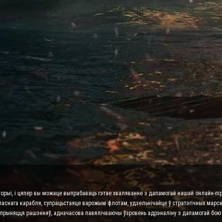
торыі, і цяпер вы можаце выпрабаваць гэтае хваляванне з дапамогай нашай онлайн-пір
ласнага карабля, супрацьстаяце варожым флотам, удзельнічайце ў стратэгічных марскі
га прыняцця рашэнняў, адначасова павялічваючы ўзровень адрэналіну з дапамогай бою