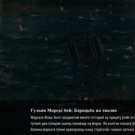
Гульня Марскі бой: Барацьба на хвалях
Марскія бітвы былі прадметам многіх гісторый на працягу ўсёй гіс
гульня дае гульцам шанец панаваць на морах. Як капітан вашага ў
Ваенна-марскія гульні правяраюць вашу стратэгію і навыкі хутка