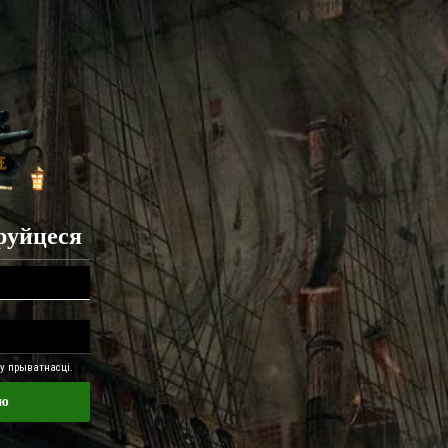
труйцеся
 прыватнасці.
ню