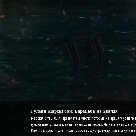
Гульня Марскі бой: Барацьба на хвалях
Марскія бітвы былі прадметам многіх гісторый на працягу ўсёй гіс
гульня дае гульцам шанец панаваць на морах. Як капітан вашага ў
Ваенна-марскія гульні правяраюць вашу стратэгію і навыкі хутка