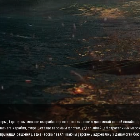
торыі, і цяпер вы можаце выпрабаваць гэтае хваляванне з дапамогай нашай онлайн-пір
ласнага карабля, супрацьстаяце варожым флотам, удзельнічайце ў стратэгічных марскі
га прыняцця рашэнняў, адначасова павялічваючы ўзровень адрэналіну з дапамогай бою