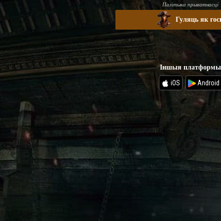
Палітыка прыватнасці
Гуляць як гос
Іншыя платформы
iOS
Android