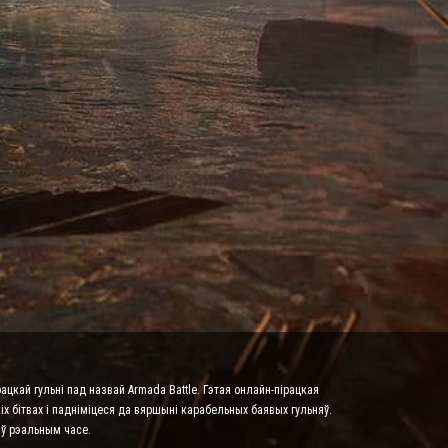
ацкай гульні пад назвай Armada Battle. Гэтая онлайн-пірацкая
х бітвах і падніміцеся да вяршыні карабельных баявых гульняў.
 ў рэальным часе.