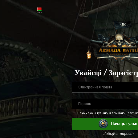
Увайсці / Зарэгіс
Пачынаючы гульню, я прымаю Палітыку
Пачаць гуль
Забыўся пароль?