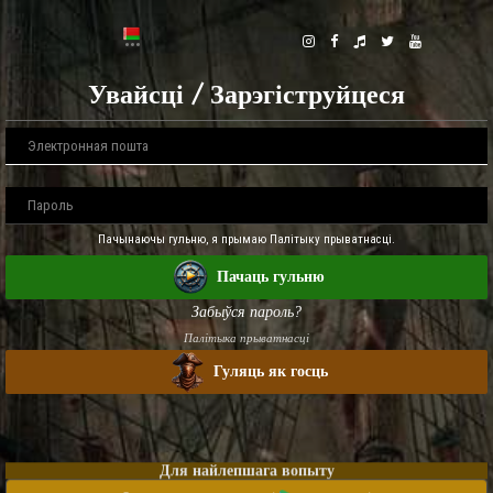
Увайсці / Зарэгіструйцеся
Пачынаючы гульню, я прымаю Палітыку прыватнасці.
Пачаць гульню
Забыўся пароль?
Палітыка прыватнасці
Гуляць як госць
Для найлепшага вопыту