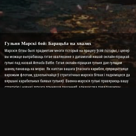
Гульня Марскі бой: Барацьба на хвалях
Марскія бітвы былі прадметам многіх гісторый на працягу ўсёй гісторыі, і цяпер
вы можаце выпрабаваць гэтае хваляванне з дапамогай нашай онлайн-пірацкай
гульні пад назвай Armada Battle. Гэтая онлайн-пірацкая гульня дае гульцам
шанец панаваць на морах. Як капітан вашага ўласнага карабля, супрацьстаяце
варожым флотам, удзельнічайце ў стратэгічных марскіх бітвах і падніміцеся да
вяршыні карабельных баявых гульняў. Ваенна-марскія гульні правяраюць вашу
стратэгію і навыкі хуткага прыняцця рашэнняў, адначасова павялічваючы
ўзровень адрэналіну з дапамогай бою ў рэальным часе.
Гульня Ship Battle: Час стаць адміралам
У гэтай гульні Ship Battle Game гульцы камандуюць сваімі баявымі караблямі і
змагаюцца з варожымі армадамі. Гульцы могуць мадэрнізаваць свае караблі,
дадаваць новую зброю і даспехі, а таксама трэніраваць экіпажы. У гэтай
пірацкай анлайн-гульні на вас ляжаць абавязкі адмірала. Выкарыстоўвайце
тактычны інтэлект, каб знішчыць сваіх ворагаў і стаць самым магутным