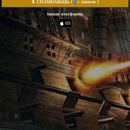
⬇ СПАМПАВАЦЬ
(
)
Android
Іншыя платформы
iOS