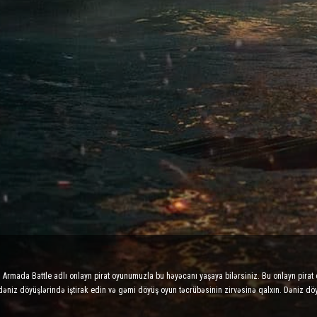
 Armada Battle adlı onlayn pirat oyunumuzla bu həyəcanı yaşaya bilərsiniz. Bu onlayn pira
dəniz döyüşlərində iştirak edin və gəmi döyüş oyun təcrübəsinin zirvəsinə qalxın. Dəniz döyü