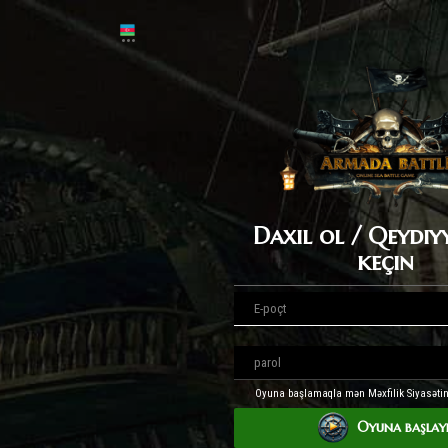
Daxil ol / Qeydi
keçin
Oyuna başlamaqla mən Məxfilik Siyasətin
Oyuna başlay