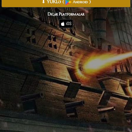
⬇ YÜKLƏ
(
)
Android
Digər Platformalar
iOS