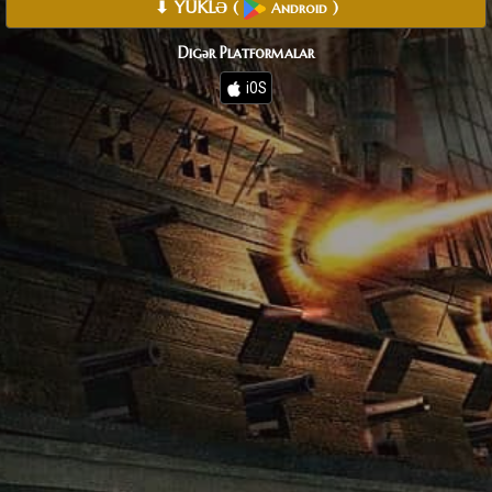
⬇ YÜKLƏ
(
)
Android
Digər Platformalar
iOS