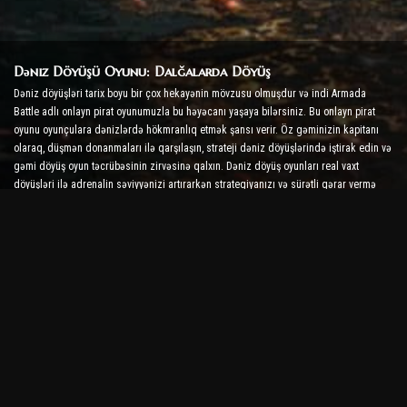
Dəniz Döyüşü Oyunu: Dalğalarda Döyüş
Dəniz döyüşləri tarix boyu bir çox hekayənin mövzusu olmuşdur və indi Armada
Battle adlı onlayn pirat oyunumuzla bu həyəcanı yaşaya bilərsiniz. Bu onlayn pirat
oyunu oyunçulara dənizlərdə hökmranlıq etmək şansı verir. Öz gəminizin kapitanı
olaraq, düşmən donanmaları ilə qarşılaşın, strateji dəniz döyüşlərində iştirak edin və
gəmi döyüş oyun təcrübəsinin zirvəsinə qalxın. Dəniz döyüş oyunları real vaxt
döyüşləri ilə adrenalin səviyyənizi artırarkən strategiyanızı və sürətli qərar vermə
bacarıqlarınızı sınayır.
Gəmi Döyüşü Oyunu: Admiral olmaq vaxtıdır
Bu Gəmi Döyüşü Oyununda oyunçular öz döyüş gəmilərinə əmr verir və düşmən
armadalarını götürürlər. Oyunçular gəmilərini təkmilləşdirə, yeni silahlar və zirehlər
əlavə edə və ekipajlarını məşq edə bilərlər. Bu onlayn pirat oyunu sizi bir admiralın
məsuliyyəti ilə tərk edir. Düşmənlərinizi məhv etmək və dənizlərin ən güclü kapitanı
olmaq üçün taktiki kəşfiyyatdan istifadə edin.
Onlayn Pirat Oyunu: Macəra üçün Yelkən qurun
Onlayn pirat oyunlarında uğur qazanmaq üçün təkcə döyüş strategiyaları deyil, həm
də kəşfiyyat və diplomatiya bacarıqları tələb olunur. Armada döyüşündə quldurlar
xəzinə ovuna çıxa, itirilmiş adaları kəşf edə və digər quldurlarla ittifaq yarada