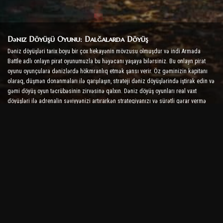
Dəniz Döyüşü Oyunu: Dalğalarda Döyüş
Dəniz döyüşləri tarix boyu bir çox hekayənin mövzusu olmuşdur və indi Armada
Battle adlı onlayn pirat oyunumuzla bu həyəcanı yaşaya bilərsiniz. Bu onlayn pirat
oyunu oyunçulara dənizlərdə hökmranlıq etmək şansı verir. Öz gəminizin kapitanı
olaraq, düşmən donanmaları ilə qarşılaşın, strateji dəniz döyüşlərində iştirak edin və
gəmi döyüş oyun təcrübəsinin zirvəsinə qalxın. Dəniz döyüş oyunları real vaxt
döyüşləri ilə adrenalin səviyyənizi artırarkən strategiyanızı və sürətli qərar vermə
bacarıqlarınızı sınayır.
Gəmi Döyüşü Oyunu: Admiral olmaq vaxtıdır
Bu Gəmi Döyüşü Oyununda oyunçular öz döyüş gəmilərinə əmr verir və düşmən
armadalarını götürürlər. Oyunçular gəmilərini təkmilləşdirə, yeni silahlar və zirehlər
əlavə edə və ekipajlarını məşq edə bilərlər. Bu onlayn pirat oyunu sizi bir admiralın
məsuliyyəti ilə tərk edir. Düşmənlərinizi məhv etmək və dənizlərin ən güclü kapitanı
olmaq üçün taktiki kəşfiyyatdan istifadə edin.
Onlayn Pirat Oyunu: Macəra üçün Yelkən qurun
Onlayn pirat oyunlarında uğur qazanmaq üçün təkcə döyüş strategiyaları deyil, həm
də kəşfiyyat və diplomatiya bacarıqları tələb olunur. Armada döyüşündə quldurlar
xəzinə ovuna çıxa, itirilmiş adaları kəşf edə və digər quldurlarla ittifaq yarada