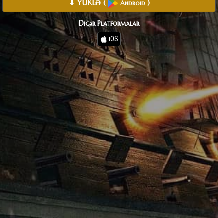
⬇ YÜKLƏ
(
)
Android
Digər Platformalar
iOS