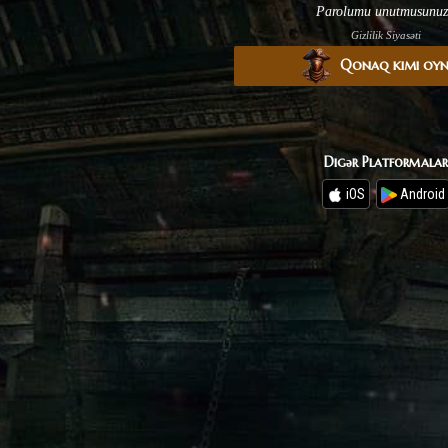
Parolumu unutmusunu
Gizlilik Siyasəti
Qonaq kimi oyn
Digər Platformalar
iOS
Android