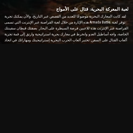
لعبة المعركة البحرية: قتال على الأمواج
لقد كانت المعارك البحرية موضوعًا للعديد من القصص عبر التاريخ، والآن يمكنك تجربة
هذه الإثارة من خلال لعبة القراصنة عبر الإنترنت التي تسمى Armada Battle. توفر لعبة
القراصنة عبر الإنترنت هذه للاعبين فرصة السيطرة على البحار. بصفتك قبطان سفينتك
الخاصة، واجه أساطيل العدو وانخرط في معارك بحرية استراتيجية وارتق إلى قمة تجربة
ألعاب القتال على السفن. تختبر ألعاب الحرب البحرية إستراتيجيتك ومهاراتك في اتخاذ
القرار السريع مع زيادة مستوى الأدرينالين لديك من خلال القتال في الوقت الفعلي.
لعبة معركة السفينة: حان الوقت لتصبح أميرالًا
في لعبة Ship Battle هذه، يقوم اللاعبون بقيادة سفنهم الحربية الخاصة والتغلب على
أساطيل العدو. يمكن للاعبين ترقية سفنهم وإضافة أسلحة ودروع جديدة وتدريب
أطقمهم. تتركك لعبة القراصنة عبر الإنترنت هذه مع مسؤوليات الأدميرال. استخدم
الذكاء التكتيكي لتدمير أعدائك وتصبح أقوى قبطان للبحار.
لعبة القراصنة على الإنترنت: أبحر للمغامرة
لتحقيق النجاح في ألعاب القراصنة عبر الإنترنت، لا يتطلب الأمر استراتيجيات قتالية
فحسب، بل يتطلب أيضًا مهارات الاستكشاف والدبلوماسية. في Armada Battle، يمكن
للقراصنة البحث عن الكنز، واكتشاف الجزر المفقودة، وتشكيل تحالفات مع قراصنة
آخرين. يوفر هذا التنوع تجربة لعب واسعة تناسب جميع أنواع اللاعبين.
لعبة القراصنة على الإنترنت والرسومات المتقدمة
تجذب لعبة القراصنة Armada Battle عبر الإنترنت الانتباه برسوماتها الجذابة وآليات
اللعبة السلسة. يقدم هذا الجيل الجديد من ألعاب الحرب البحرية تجربة قتالية بحرية