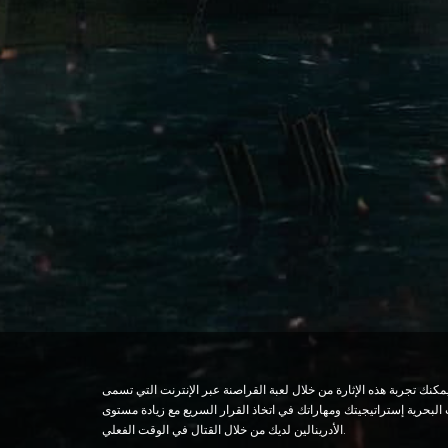
نة عبر الإنترنت التي تسمى Armada Battle. توفر لعبة القراصنة عبر الإنترنت هذه للاعبين فرصة السيطرة على البحار.
بحرية إستراتيجيتك ومهاراتك في اتخاذ القرار السريع مع زيادة مستوى
الأدرينالين لديك من خلال القتال في الوقت الفعلي.