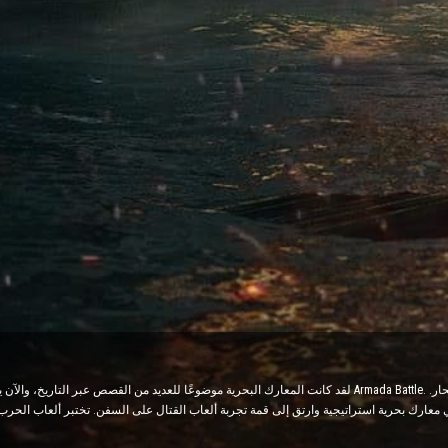
لقد كانت المعارك البحرية موضوعًا للعديد من القصص عبر التاريخ، والآن يمكنك تجربة هذه الإثارة من خلال لعبة القراص
ارك بحرية استراتيجية وارتق إلى قمة تجربة ألعاب القتال على السفن. تختبر ألعاب الحرب ال